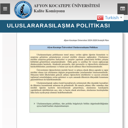
AFYON KOCATEPE ÜNİVERSİTESİ
Toggle
Toggl
Kalite Komisyonu
global
global
Turkish
▼
navigation
navig
ULUSLARARASILAŞMA POLITIKASI