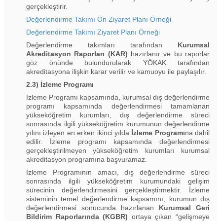
gerçekleştirir.
Değerlendirme Takımı Ön Ziyaret Planı Örneği
Değerlendirme Takımı Ziyaret Planı Örneği
Değerlendirme takımları tarafından
Kurumsal
Akreditasyon Raporları (KAR)
hazırlanır ve bu raporlar
göz önünde bulundurularak YÖKAK tarafından
akreditasyona ilişkin karar verilir ve kamuoyu ile paylaşılır.
2.3) İzleme Programı
İzleme Programı kapsamında, kurumsal dış değerlendirme
programı kapsamında değerlendirmesi tamamlanan
yükseköğretim kurumları, dış değerlendirme süreci
sonrasında ilgili yükseköğretim kurumunun değerlendirme
yılını izleyen en erken ikinci yılda
İzleme
Programı
na dahil
edilir. İzleme programı kapsamında değerlendirmesi
gerçekleştirilmeyen yükseköğretim kurumları kurumsal
akreditasyon programına başvuramaz.
İzleme Programının amacı, dış değerlendirme süreci
sonrasında ilgili yükseköğretim kurumundaki gelişim
sürecinin değerlendirmesini gerçekleştirmektir. İzleme
sisteminin temel değerlendirme kapsamını, kurumun dış
değerlendirmesi sonucunda hazırlanan
Kurumsal Geri
Bildirim Raporlarında (KGBR)
ortaya çıkan “gelişmeye