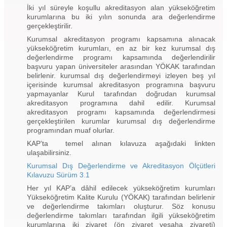
İki yıl süreyle koşullu akreditasyon alan yükseköğretim
kurumlarına bu iki yılın sonunda ara değerlendirme
gerçekleştirilir.
Kurumsal akreditasyon programı kapsamına alınacak
yükseköğretim kurumları, en az bir kez kurumsal dış
değerlendirme programı kapsamında değerlendirilir
başvuru yapan üniversiteler arasından YÖKAK tarafından
belirlenir. kurumsal dış değerlendirmeyi izleyen beş yıl
içerisinde kurumsal akreditasyon programına başvuru
yapmayanlar Kurul tarafından doğrudan kurumsal
akreditasyon programına dahil edilir. Kurumsal
akreditasyon programı kapsamında değerlendirmesi
gerçekleştirilen kurumlar kurumsal dış değerlendirme
programından muaf olurlar.
KAP’ta temel alınan kılavuza aşağıdaki linkten
ulaşabilirsiniz.
Kurumsal Dış Değerlendirme ve Akreditasyon Ölçütleri
Kılavuzu Sürüm 3.1
Her yıl KAP’a dâhil edilecek yükseköğretim kurumları
Yükseköğretim Kalite Kurulu (YÖKAK) tarafından belirlenir
ve değerlendirme takımları oluşturur. Söz konusu
değerlendirme takımları tarafından ilgili yükseköğretim
kurumlarına iki ziyaret (ön ziyaret vesaha ziyareti)