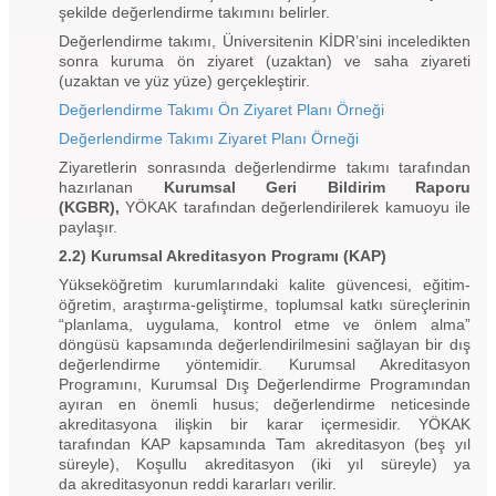
şekilde değerlendirme takımını belirler.
Değerlendirme takımı, Üniversitenin KİDR’sini inceledikten
sonra kuruma ön ziyaret (uzaktan) ve saha ziyareti
(uzaktan ve yüz yüze) gerçekleştirir.
Değerlendirme Takımı Ön Ziyaret Planı Örneği
Değerlendirme Takımı Ziyaret Planı Örneği
Ziyaretlerin sonrasında değerlendirme takımı tarafından
hazırlanan
Kurumsal Geri Bildirim Raporu
(KGBR),
YÖKAK tarafından değerlendirilerek kamuoyu ile
paylaşır.
2.2) Kurumsal Akreditasyon Programı (KAP)
Yükseköğretim kurumlarındaki kalite güvencesi, eğitim-
öğretim, araştırma-geliştirme, toplumsal katkı süreçlerinin
“planlama, uygulama, kontrol etme ve önlem alma”
döngüsü kapsamında değerlendirilmesini sağlayan bir dış
değerlendirme yöntemidir. Kurumsal Akreditasyon
Programını, Kurumsal Dış Değerlendirme Programından
ayıran en önemli husus; değerlendirme neticesinde
akreditasyona ilişkin bir karar içermesidir. YÖKAK
tarafından KAP kapsamında Tam akreditasyon (beş yıl
süreyle), Koşullu akreditasyon (iki yıl süreyle) ya
da akreditasyonun reddi kararları verilir.