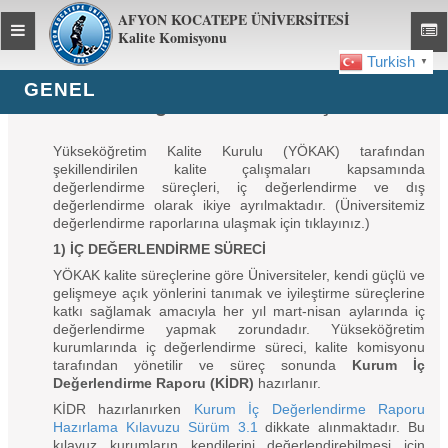
AFYON KOCATEPE ÜNİVERSİTESİ
Toggle
Toggl
Kalite Komisyonu
global
global
Turkish
▼
navigation
navig
GENEL
YÖKAK Değerlendirme Süreçleri
Yükseköğretim Kalite Kurulu (YÖKAK) tarafından
şekillendirilen kalite çalışmaları kapsamında
değerlendirme süreçleri, iç değerlendirme ve dış
değerlendirme olarak ikiye ayrılmaktadır. (Üniversitemiz
değerlendirme raporlarına ulaşmak için tıklayınız.)
1) İÇ DEĞERLENDİRME SÜRECİ
YÖKAK kalite süreçlerine göre Üniversiteler, kendi güçlü ve
gelişmeye açık yönlerini tanımak ve iyileştirme süreçlerine
katkı sağlamak amacıyla her yıl mart-nisan aylarında iç
değerlendirme yapmak zorundadır. Yükseköğretim
kurumlarında iç değerlendirme süreci, kalite komisyonu
tarafından yönetilir ve süreç sonunda
Kurum İç
Değerlendirme Raporu (KİDR)
hazırlanır.
KİDR hazırlanırken
Kurum İç Değerlendirme Raporu
Hazırlama Kılavuzu Sürüm 3.1
dikkate alınmaktadır. Bu
kılavuz kurumların kendilerini değerlendirebilmesi için