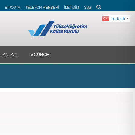
E-POSTA
TELEFON REHBERİ
İLETİŞİM
SSS
Turkish
▼
ALANLARI
GÜNCE