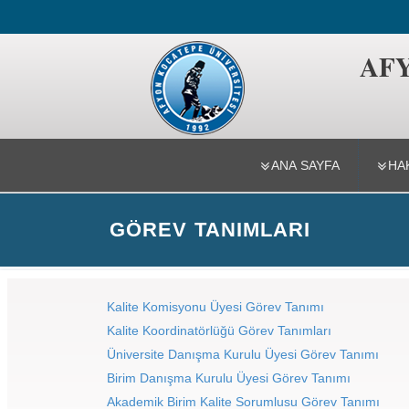
Kalite Kom
AFY
ANA SAYFA
HA
GÖREV TANIMLARI
Kalite Komisyonu Üyesi Görev Tanımı
Kalite Koordinatörlüğü Görev Tanımları
Üniversite Danışma Kurulu Üyesi Görev Tanımı
Birim Danışma Kurulu Üyesi Görev Tanımı
Akademik Birim Kalite Sorumlusu Görev Tanımı