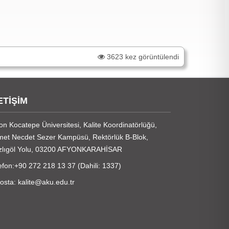
3623 kez görüntülendi
ETİŞİM
on Kocatepe Üniversitesi, Kalite Koordinatörlüğü,
et Necdet Sezer Kampüsü, Rektörlük B-Blok,
zlıgöl Yolu, 03200 AFYONKARAHİSAR
efon:+90 272 218 13 37 (Dahili: 1337)
osta: kalite@aku.edu.tr